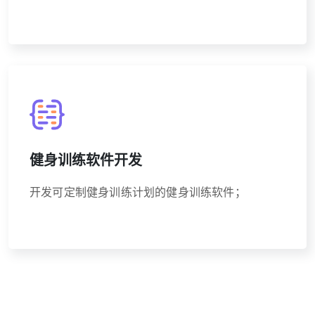
健身训练软件开发
开发可定制健身训练计划的健身训练软件；