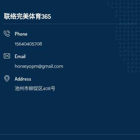
联络完美体育365
Phone
15640405708
Email
horxeyopm@gmail.com
Address
池州市柳促区408号