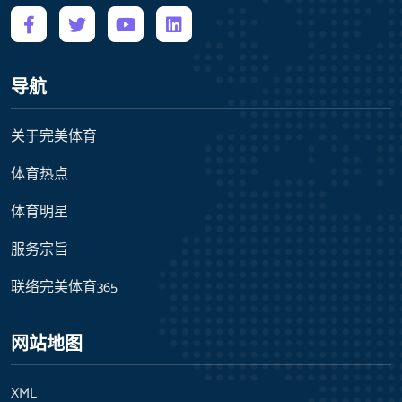
导航
关于完美体育
体育热点
体育明星
服务宗旨
联络完美体育365
网站地图
XML