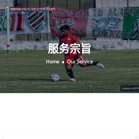
服务宗旨
Home
Our Service